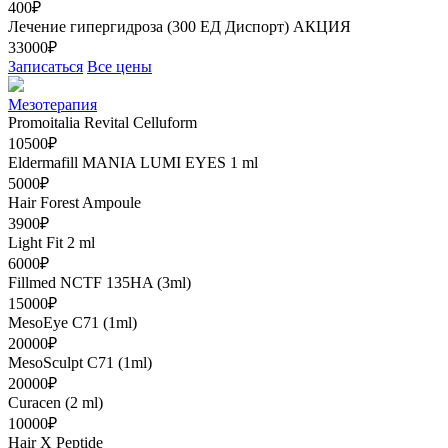
400₽
Лечение гипергидроза (300 ЕД Диспорт)
АКЦИЯ
33000₽
Записаться
Все цены
Мезотерапия
Promoitalia Revital Celluform
10500₽
Eldermafill MANIA LUMI EYES 1 ml
5000₽
Hair Forest Ampoule
3900₽
Light Fit 2 ml
6000₽
Fillmed NCTF 135HA (3ml)
15000₽
MesoEye C71 (1ml)
20000₽
MesoSculpt C71 (1ml)
20000₽
Curacen (2 ml)
10000₽
Hair X Peptide