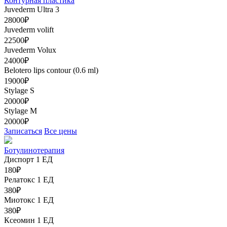
Контурная пластика
Juvederm Ultra 3
28000₽
Juvederm volift
22500₽
Juvederm Volux
24000₽
Belotero lips contour (0.6 ml)
19000₽
Stylage S
20000₽
Stylage M
20000₽
Записаться
Все цены
Ботулинотерапия
Диспорт 1 ЕД
180₽
Релатокс 1 ЕД
380₽
Миотокс 1 ЕД
380₽
Ксеомин 1 ЕД