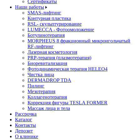
Cертификаты
Наши работы
SMAS-лифтинг
Контурная пластика
RSL- скульптурирование
LUMECCA - Фотоомоложение
Ботулинотерапия
MORPHEUS 8 фракционный микроигольчатый
RF-лифтинг
Лазерная косметология
PRP-терапия (плазмотерапия)
Биоревитализация
Фотодинамическая терапия HELEO4
Чистка лица
DERMADROP TDA
Пилинг
Мезотерапия
Коллагенотерапия
Коррекция фигуры TESLA FORMER
Массаж лица и тела
Рассрочка
Каталог
Контакты
Депозит
О клинике