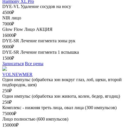
Harmony XL Pro
DYE-VL Удаление сосудов на носу
4500₽
NIR лицо
7000₽
Glow Flow Лицо
АКЦИЯ
16000₽
DYE-SR Лечение пигмента зоны рук
9000₽
DYE-SR Лечение пигмента 1 вспышка
1500₽
Записаться
Все цены
VOLNEWMER
Один импульс (обработка зон вокруг глаз, лоб, щеки, второй
подбородок, шея)
250₽
Один импульс (обработка зон живота, колен, бедер, ягодиц)
250₽
Комплекс - нижняя треть лица, овал лица (300 импульсов)
75000₽
Лицо полностью (600 импульсов)
150000₽