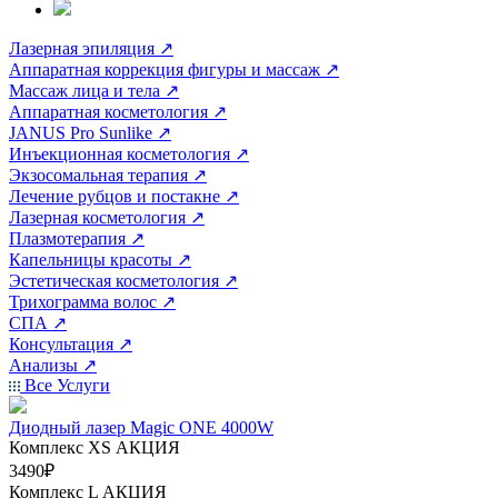
Лазерная эпиляция
↗
Аппаратная коррекция фигуры и массаж
↗
Массаж лица и тела
↗
Аппаратная косметология
↗
JANUS Pro Sunlike
↗
Инъекционная косметология
↗
Экзосомальная терапия
↗
Лечение рубцов и постакне
↗
Лазерная косметология
↗
Плазмотерапия
↗
Капельницы красоты
↗
Эстетическая косметология
↗
Трихограмма волос
↗
СПА
↗
Консультация
↗
Анализы
↗
Все Услуги
Диодный лазер Magic ONE 4000W
Комплекс ХS
АКЦИЯ
3490₽
Комплекс L
АКЦИЯ