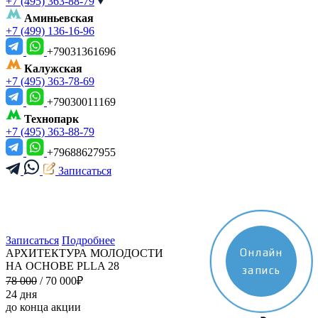
+7 (495) 363-88-79
Аминьевская
+7 (499) 136-16-96
+79031361696
Калужская
+7 (495) 363-78-69
+79030011169
Технопарк
+7 (495) 363-88-79
+79688627955
Записаться
Приветственный
бонус 5 000 ₽
Добро пожаловать в Mustmed! Просто запишитесь и получите
5 000₽
на ваш баланс.
Записаться
Подробнее
Онлайн
АРХИТЕКТУРА МОЛОДОСТИ
НА ОСНОВЕ PLLA 28
запись
78 000
/ 70 000₽
24 дня
до конца акции