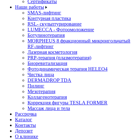
Cертификаты
Наши работы
SMAS-лифтинг
Контурная пластика
RSL- скульптурирование
LUMECCA - Фотоомоложение
Ботулинотерапия
MORPHEUS 8 фракционный микроигольчатый
RF-лифтинг
Лазерная косметология
PRP-терапия (плазмотерапия)
Биоревитализация
Фотодинамическая терапия HELEO4
Чистка лица
DERMADROP TDA
Пилинг
Мезотерапия
Коллагенотерапия
Коррекция фигуры TESLA FORMER
Массаж лица и тела
Рассрочка
Каталог
Контакты
Депозит
О клинике