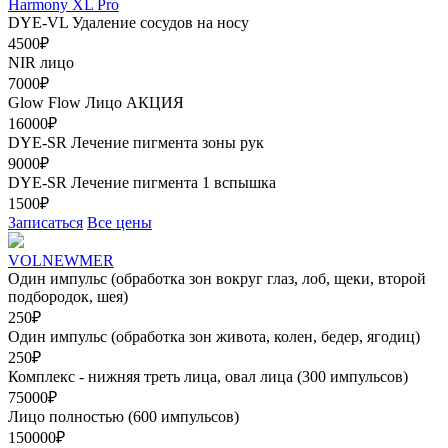
Harmony XL Pro
DYE-VL Удаление сосудов на носу
4500₽
NIR лицо
7000₽
Glow Flow Лицо
АКЦИЯ
16000₽
DYE-SR Лечение пигмента зоны рук
9000₽
DYE-SR Лечение пигмента 1 вспышка
1500₽
Записаться
Все цены
VOLNEWMER
Один импульс (обработка зон вокруг глаз, лоб, щеки, второй
подбородок, шея)
250₽
Один импульс (обработка зон живота, колен, бедер, ягодиц)
250₽
Комплекс - нижняя треть лица, овал лица (300 импульсов)
75000₽
Лицо полностью (600 импульсов)
150000₽