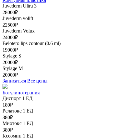
Контурная пластика
Juvederm Ultra 3
28000₽
Juvederm volift
22500₽
Juvederm Volux
24000₽
Belotero lips contour (0.6 ml)
19000₽
Stylage S
20000₽
Stylage M
20000₽
Записаться
Все цены
Ботулинотерапия
Диспорт 1 ЕД
180₽
Релатокс 1 ЕД
380₽
Миотокс 1 ЕД
380₽
Ксеомин 1 ЕД