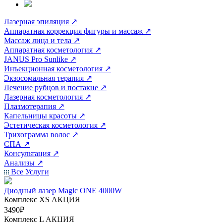
Лазерная эпиляция
↗
Аппаратная коррекция фигуры и массаж
↗
Массаж лица и тела
↗
Аппаратная косметология
↗
JANUS Pro Sunlike
↗
Инъекционная косметология
↗
Экзосомальная терапия
↗
Лечение рубцов и постакне
↗
Лазерная косметология
↗
Плазмотерапия
↗
Капельницы красоты
↗
Эстетическая косметология
↗
Трихограмма волос
↗
СПА
↗
Консультация
↗
Анализы
↗
Все Услуги
Диодный лазер Magic ONE 4000W
Комплекс ХS
АКЦИЯ
3490₽
Комплекс L
АКЦИЯ