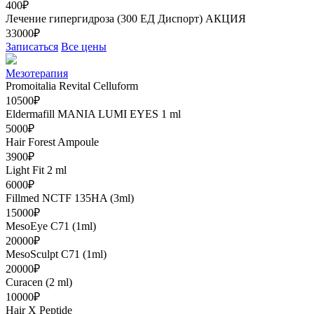
400₽
Лечение гипергидроза (300 ЕД Диспорт)
АКЦИЯ
33000₽
Записаться
Все цены
Мезотерапия
Promoitalia Revital Celluform
10500₽
Eldermafill MANIA LUMI EYES 1 ml
5000₽
Hair Forest Ampoule
3900₽
Light Fit 2 ml
6000₽
Fillmed NCTF 135HA (3ml)
15000₽
MesoEye C71 (1ml)
20000₽
MesoSculpt C71 (1ml)
20000₽
Curacen (2 ml)
10000₽
Hair X Peptide