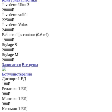
Контурная пластика
Juvederm Ultra 3
28000₽
Juvederm volift
22500₽
Juvederm Volux
24000₽
Belotero lips contour (0.6 ml)
19000₽
Stylage S
20000₽
Stylage M
20000₽
Записаться
Все цены
Ботулинотерапия
Диспорт 1 ЕД
180₽
Релатокс 1 ЕД
380₽
Миотокс 1 ЕД
380₽
Ксеомин 1 ЕД