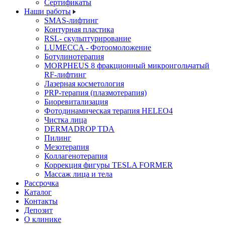
Cертификаты
Наши работы
SMAS-лифтинг
Контурная пластика
RSL- скульптурирование
LUMECCA - Фотоомоложение
Ботулинотерапия
MORPHEUS 8 фракционный микроигольчатый
RF-лифтинг
Лазерная косметология
PRP-терапия (плазмотерапия)
Биоревитализация
Фотодинамическая терапия HELEO4
Чистка лица
DERMADROP TDA
Пилинг
Мезотерапия
Коллагенотерапия
Коррекция фигуры TESLA FORMER
Массаж лица и тела
Рассрочка
Каталог
Контакты
Депозит
О клинике