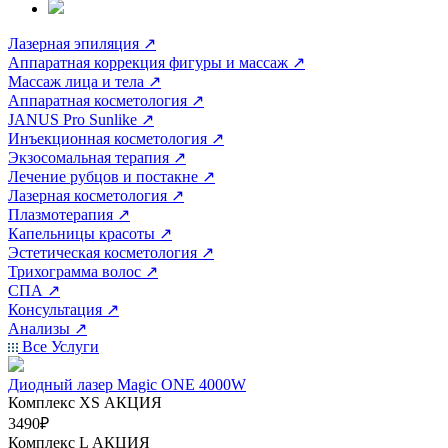
Лазерная эпиляция
↗
Аппаратная коррекция фигуры и массаж
↗
Массаж лица и тела
↗
Аппаратная косметология
↗
JANUS Pro Sunlike
↗
Инъекционная косметология
↗
Экзосомальная терапия
↗
Лечение рубцов и постакне
↗
Лазерная косметология
↗
Плазмотерапия
↗
Капельницы красоты
↗
Эстетическая косметология
↗
Трихограмма волос
↗
СПА
↗
Консультация
↗
Анализы
↗
Все Услуги
Диодный лазер Magic ONE 4000W
Комплекс ХS
АКЦИЯ
3490₽
Комплекс L
АКЦИЯ