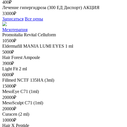
400₽
Лечение гипергидроза (300 ЕД Диспорт)
АКЦИЯ
33000₽
Записаться
Все цены
Мезотерапия
Promoitalia Revital Celluform
10500₽
Eldermafill MANIA LUMI EYES 1 ml
5000₽
Hair Forest Ampoule
3900₽
Light Fit 2 ml
6000₽
Fillmed NCTF 135HA (3ml)
15000₽
MesoEye C71 (1ml)
20000₽
MesoSculpt C71 (1ml)
20000₽
Curacen (2 ml)
10000₽
Hair X Peptide