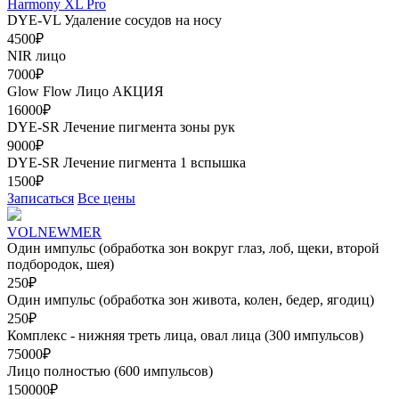
Harmony XL Pro
DYE-VL Удаление сосудов на носу
4500₽
NIR лицо
7000₽
Glow Flow Лицо
АКЦИЯ
16000₽
DYE-SR Лечение пигмента зоны рук
9000₽
DYE-SR Лечение пигмента 1 вспышка
1500₽
Записаться
Все цены
VOLNEWMER
Один импульс (обработка зон вокруг глаз, лоб, щеки, второй
подбородок, шея)
250₽
Один импульс (обработка зон живота, колен, бедер, ягодиц)
250₽
Комплекс - нижняя треть лица, овал лица (300 импульсов)
75000₽
Лицо полностью (600 импульсов)
150000₽