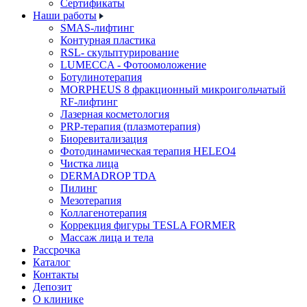
Cертификаты
Наши работы
SMAS-лифтинг
Контурная пластика
RSL- скульптурирование
LUMECCA - Фотоомоложение
Ботулинотерапия
MORPHEUS 8 фракционный микроигольчатый
RF-лифтинг
Лазерная косметология
PRP-терапия (плазмотерапия)
Биоревитализация
Фотодинамическая терапия HELEO4
Чистка лица
DERMADROP TDA
Пилинг
Мезотерапия
Коллагенотерапия
Коррекция фигуры TESLA FORMER
Массаж лица и тела
Рассрочка
Каталог
Контакты
Депозит
О клинике