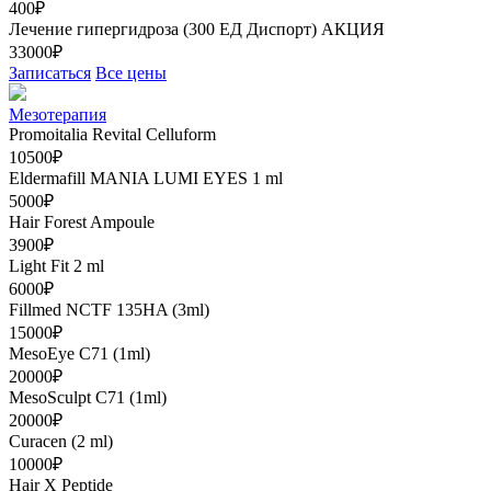
400₽
Лечение гипергидроза (300 ЕД Диспорт)
АКЦИЯ
33000₽
Записаться
Все цены
Мезотерапия
Promoitalia Revital Celluform
10500₽
Eldermafill MANIA LUMI EYES 1 ml
5000₽
Hair Forest Ampoule
3900₽
Light Fit 2 ml
6000₽
Fillmed NCTF 135HA (3ml)
15000₽
MesoEye C71 (1ml)
20000₽
MesoSculpt C71 (1ml)
20000₽
Curacen (2 ml)
10000₽
Hair X Peptide