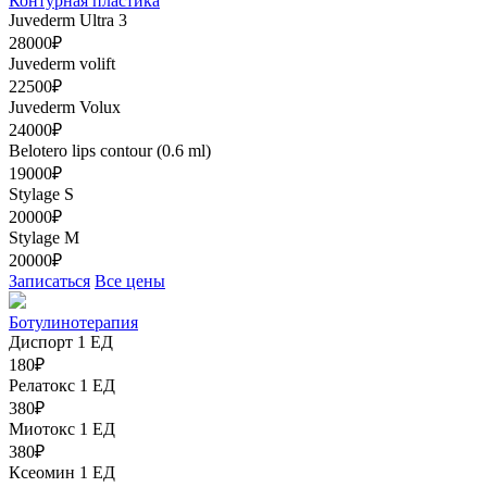
Контурная пластика
Juvederm Ultra 3
28000₽
Juvederm volift
22500₽
Juvederm Volux
24000₽
Belotero lips contour (0.6 ml)
19000₽
Stylage S
20000₽
Stylage M
20000₽
Записаться
Все цены
Ботулинотерапия
Диспорт 1 ЕД
180₽
Релатокс 1 ЕД
380₽
Миотокс 1 ЕД
380₽
Ксеомин 1 ЕД