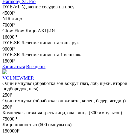
Harmony XL Pro
DYE-VL Удаление сосудов на носу
4500₽
NIR лицо
7000₽
Glow Flow Лицо
АКЦИЯ
16000₽
DYE-SR Лечение пигмента зоны рук
9000₽
DYE-SR Лечение пигмента 1 вспышка
1500₽
Записаться
Все цены
VOLNEWMER
Один импульс (обработка зон вокруг глаз, лоб, щеки, второй
подбородок, шея)
250₽
Один импульс (обработка зон живота, колен, бедер, ягодиц)
250₽
Комплекс - нижняя треть лица, овал лица (300 импульсов)
75000₽
Лицо полностью (600 импульсов)
150000₽