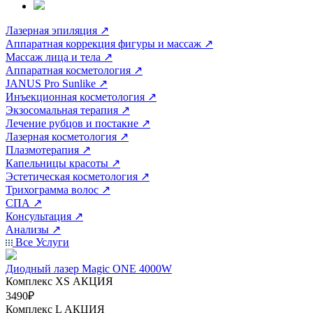
Лазерная эпиляция
↗
Аппаратная коррекция фигуры и массаж
↗
Массаж лица и тела
↗
Аппаратная косметология
↗
JANUS Pro Sunlike
↗
Инъекционная косметология
↗
Экзосомальная терапия
↗
Лечение рубцов и постакне
↗
Лазерная косметология
↗
Плазмотерапия
↗
Капельницы красоты
↗
Эстетическая косметология
↗
Трихограмма волос
↗
СПА
↗
Консультация
↗
Анализы
↗
Все Услуги
Диодный лазер Magic ONE 4000W
Комплекс ХS
АКЦИЯ
3490₽
Комплекс L
АКЦИЯ