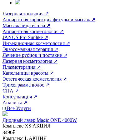
Лазерная эпиляция
↗
Аппаратная коррекция фигуры и массаж
↗
Массаж лица и тела
↗
Аппаратная косметология
↗
JANUS Pro Sunlike
↗
Инъекционная косметология
↗
Экзосомальная терапия
↗
Лечение рубцов и постакне
↗
Лазерная косметология
↗
Плазмотерапия
↗
Капельницы красоты
↗
Эстетическая косметология
↗
Трихограмма волос
↗
СПА
↗
Консультация
↗
Анализы
↗
Все Услуги
Диодный лазер Magic ONE 4000W
Комплекс ХS
АКЦИЯ
3490₽
Комплекс L
АКЦИЯ