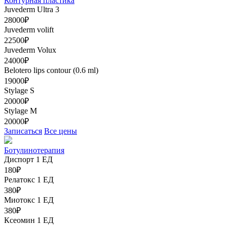
Контурная пластика
Juvederm Ultra 3
28000₽
Juvederm volift
22500₽
Juvederm Volux
24000₽
Belotero lips contour (0.6 ml)
19000₽
Stylage S
20000₽
Stylage M
20000₽
Записаться
Все цены
Ботулинотерапия
Диспорт 1 ЕД
180₽
Релатокс 1 ЕД
380₽
Миотокс 1 ЕД
380₽
Ксеомин 1 ЕД