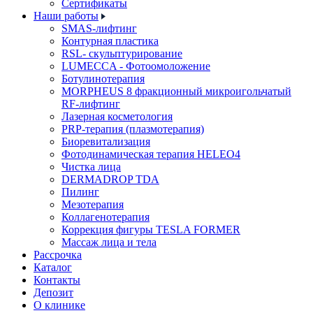
Cертификаты
Наши работы
SMAS-лифтинг
Контурная пластика
RSL- скульптурирование
LUMECCA - Фотоомоложение
Ботулинотерапия
MORPHEUS 8 фракционный микроигольчатый
RF-лифтинг
Лазерная косметология
PRP-терапия (плазмотерапия)
Биоревитализация
Фотодинамическая терапия HELEO4
Чистка лица
DERMADROP TDA
Пилинг
Мезотерапия
Коллагенотерапия
Коррекция фигуры TESLA FORMER
Массаж лица и тела
Рассрочка
Каталог
Контакты
Депозит
О клинике