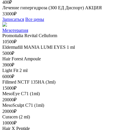
400₽
Лечение гипергидроза (300 ЕД Диспорт)
АКЦИЯ
33000₽
Записаться
Все цены
Мезотерапия
Promoitalia Revital Celluform
10500₽
Eldermafill MANIA LUMI EYES 1 ml
5000₽
Hair Forest Ampoule
3900₽
Light Fit 2 ml
6000₽
Fillmed NCTF 135HA (3ml)
15000₽
MesoEye C71 (1ml)
20000₽
MesoSculpt C71 (1ml)
20000₽
Curacen (2 ml)
10000₽
Hair X Peptide