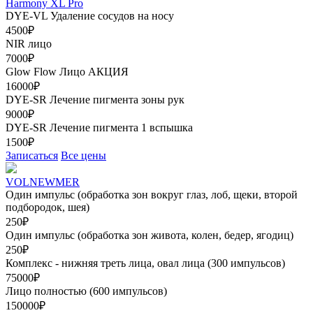
Harmony XL Pro
DYE-VL Удаление сосудов на носу
4500₽
NIR лицо
7000₽
Glow Flow Лицо
АКЦИЯ
16000₽
DYE-SR Лечение пигмента зоны рук
9000₽
DYE-SR Лечение пигмента 1 вспышка
1500₽
Записаться
Все цены
VOLNEWMER
Один импульс (обработка зон вокруг глаз, лоб, щеки, второй
подбородок, шея)
250₽
Один импульс (обработка зон живота, колен, бедер, ягодиц)
250₽
Комплекс - нижняя треть лица, овал лица (300 импульсов)
75000₽
Лицо полностью (600 импульсов)
150000₽