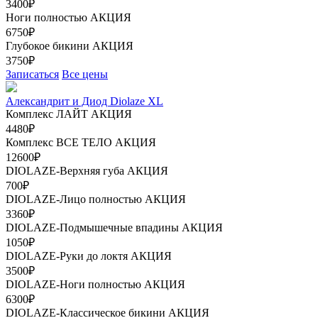
3400₽
Ноги полностью
АКЦИЯ
6750₽
Глубокое бикини
АКЦИЯ
3750₽
Записаться
Все цены
Александрит и Диод Diolaze XL
Комплекс ЛАЙТ
АКЦИЯ
4480₽
Комплекс ВСЕ ТЕЛО
АКЦИЯ
12600₽
DIOLAZE-Верхняя губа
АКЦИЯ
700₽
DIOLAZE-Лицо полностью
АКЦИЯ
3360₽
DIOLAZE-Подмышечные впадины
АКЦИЯ
1050₽
DIOLAZE-Руки до локтя
АКЦИЯ
3500₽
DIOLAZE-Ноги полностью
АКЦИЯ
6300₽
DIOLAZE-Классическое бикини
АКЦИЯ