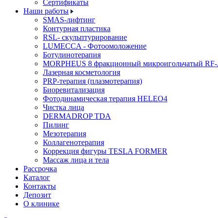
Cертификаты
Наши работы
SMAS-лифтинг
Контурная пластика
RSL- скульптурирование
LUMECCA - Фотоомоложение
Ботулинотерапия
MORPHEUS 8 фракционный микроигольчатый RF-
Лазерная косметология
PRP-терапия (плазмотерапия)
Биоревитализация
Фотодинамическая терапия HELEO4
Чистка лица
DERMADROP TDA
Пилинг
Мезотерапия
Коллагенотерапия
Коррекция фигуры TESLA FORMER
Массаж лица и тела
Рассрочка
Каталог
Контакты
Депозит
О клинике