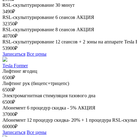
RSL-скульптурирование 30 минут
3490₽
RSL-скульптурирование 6 сеансов
АКЦИЯ
32350₽
RSL-скульптурирование 8 сеансов
АКЦИЯ
40700₽
RSL-скульптурирование 12 сеансов + 2 зоны на аппарате Tesla
53900₽
Записаться
Все цены
Tesla Former
Лифтинг ягодиц
6500₽
Лифтинг рук (бицепс+трицепс)
6500₽
Электромагнитная стимуляция тазового дна
6500₽
Абонемент 6 процедур скидка - 5%
АКЦИЯ
37000₽
Абонемент 12 процедур скидка- 20% + 1 процедура RSL-скуль
60000₽
Записаться
Все цены