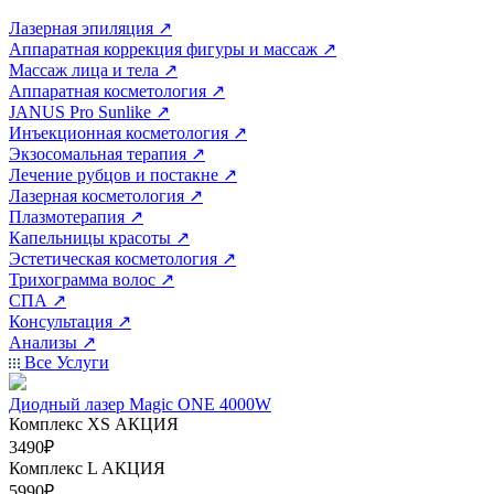
Лазерная эпиляция
↗
Аппаратная коррекция фигуры и массаж
↗
Массаж лица и тела
↗
Аппаратная косметология
↗
JANUS Pro Sunlike
↗
Инъекционная косметология
↗
Экзосомальная терапия
↗
Лечение рубцов и постакне
↗
Лазерная косметология
↗
Плазмотерапия
↗
Капельницы красоты
↗
Эстетическая косметология
↗
Трихограмма волос
↗
СПА
↗
Консультация
↗
Анализы
↗
Все Услуги
Диодный лазер Magic ONE 4000W
Комплекс ХS
АКЦИЯ
3490₽
Комплекс L
АКЦИЯ
5990₽