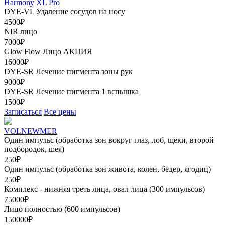
Harmony XL Pro
DYE-VL Удаление сосудов на носу
4500₽
NIR лицо
7000₽
Glow Flow Лицо
АКЦИЯ
16000₽
DYE-SR Лечение пигмента зоны рук
9000₽
DYE-SR Лечение пигмента 1 вспышка
1500₽
Записаться
Все цены
VOLNEWMER
Один импульс (обработка зон вокруг глаз, лоб, щеки, второй
подбородок, шея)
250₽
Один импульс (обработка зон живота, колен, бедер, ягодиц)
250₽
Комплекс - нижняя треть лица, овал лица (300 импульсов)
75000₽
Лицо полностью (600 импульсов)
150000₽