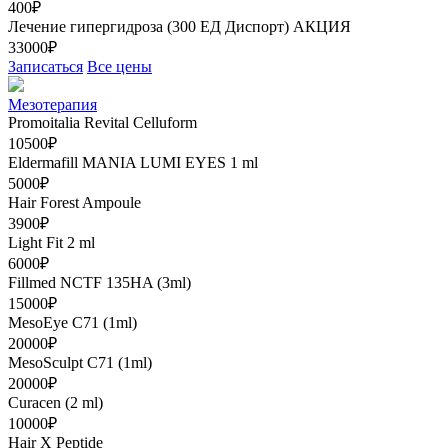
400₽
Лечение гипергидроза (300 ЕД Диспорт)
АКЦИЯ
33000₽
Записаться
Все цены
Мезотерапия
Promoitalia Revital Celluform
10500₽
Eldermafill MANIA LUMI EYES 1 ml
5000₽
Hair Forest Ampoule
3900₽
Light Fit 2 ml
6000₽
Fillmed NCTF 135HA (3ml)
15000₽
MesoEye C71 (1ml)
20000₽
MesoSculpt C71 (1ml)
20000₽
Curacen (2 ml)
10000₽
Hair X Peptide