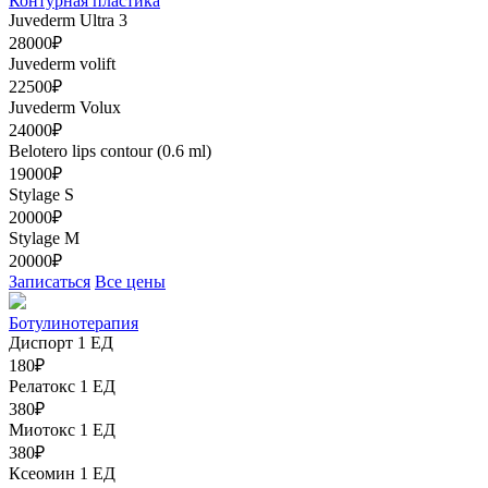
Контурная пластика
Juvederm Ultra 3
28000₽
Juvederm volift
22500₽
Juvederm Volux
24000₽
Belotero lips contour (0.6 ml)
19000₽
Stylage S
20000₽
Stylage M
20000₽
Записаться
Все цены
Ботулинотерапия
Диспорт 1 ЕД
180₽
Релатокс 1 ЕД
380₽
Миотокс 1 ЕД
380₽
Ксеомин 1 ЕД