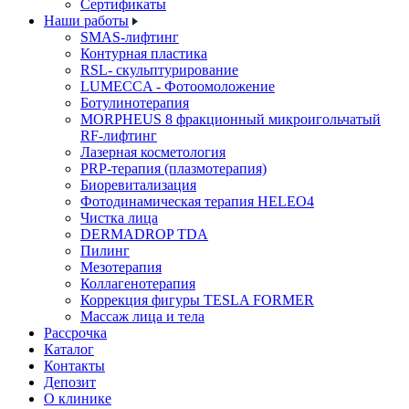
Cертификаты
Наши работы
SMAS-лифтинг
Контурная пластика
RSL- скульптурирование
LUMECCA - Фотоомоложение
Ботулинотерапия
MORPHEUS 8 фракционный микроигольчатый
RF-лифтинг
Лазерная косметология
PRP-терапия (плазмотерапия)
Биоревитализация
Фотодинамическая терапия HELEO4
Чистка лица
DERMADROP TDA
Пилинг
Мезотерапия
Коллагенотерапия
Коррекция фигуры TESLA FORMER
Массаж лица и тела
Рассрочка
Каталог
Контакты
Депозит
О клинике