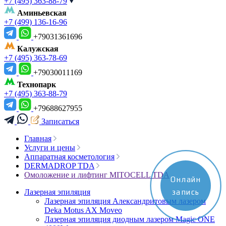
+7 (495) 363-88-79
Аминьевская
+7 (499) 136-16-96
+79031361696
Калужская
+7 (495) 363-78-69
+79030011169
Технопарк
+7 (495) 363-88-79
+79688627955
Записаться
Главная
Услуги и цены
Аппаратная косметология
DERMADROP TDA
Омоложение и лифтинг MITOCELL TDA
Онлайн
Лазерная эпиляция
запись
Лазерная эпиляция Александритовым лазером
Deka Motus AX Moveo
Лазерная эпиляция диодным лазером Magic ONE