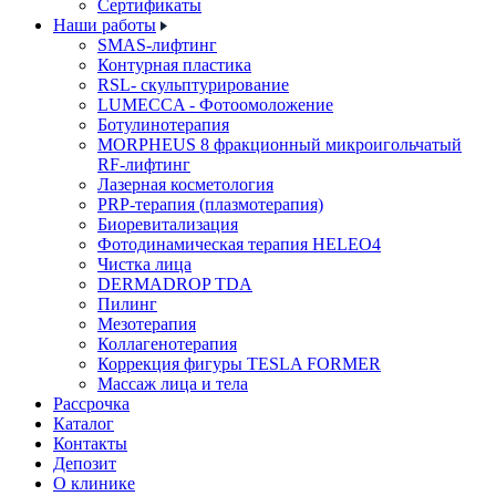
Cертификаты
Наши работы
SMAS-лифтинг
Контурная пластика
RSL- скульптурирование
LUMECCA - Фотоомоложение
Ботулинотерапия
MORPHEUS 8 фракционный микроигольчатый
RF-лифтинг
Лазерная косметология
PRP-терапия (плазмотерапия)
Биоревитализация
Фотодинамическая терапия HELEO4
Чистка лица
DERMADROP TDA
Пилинг
Мезотерапия
Коллагенотерапия
Коррекция фигуры TESLA FORMER
Массаж лица и тела
Рассрочка
Каталог
Контакты
Депозит
О клинике