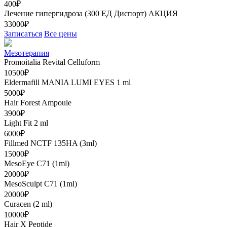
400₽
Лечение гипергидроза (300 ЕД Диспорт)
АКЦИЯ
33000₽
Записаться
Все цены
Мезотерапия
Promoitalia Revital Celluform
10500₽
Eldermafill MANIA LUMI EYES 1 ml
5000₽
Hair Forest Ampoule
3900₽
Light Fit 2 ml
6000₽
Fillmed NCTF 135HA (3ml)
15000₽
MesoEye C71 (1ml)
20000₽
MesoSculpt C71 (1ml)
20000₽
Curacen (2 ml)
10000₽
Hair X Peptide