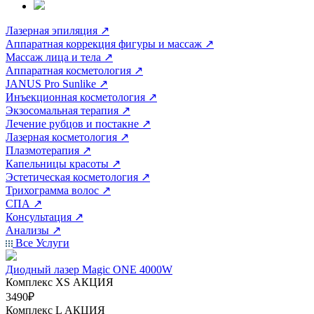
Лазерная эпиляция
↗
Аппаратная коррекция фигуры и массаж
↗
Массаж лица и тела
↗
Аппаратная косметология
↗
JANUS Pro Sunlike
↗
Инъекционная косметология
↗
Экзосомальная терапия
↗
Лечение рубцов и постакне
↗
Лазерная косметология
↗
Плазмотерапия
↗
Капельницы красоты
↗
Эстетическая косметология
↗
Трихограмма волос
↗
СПА
↗
Консультация
↗
Анализы
↗
Все Услуги
Диодный лазер Magic ONE 4000W
Комплекс ХS
АКЦИЯ
3490₽
Комплекс L
АКЦИЯ