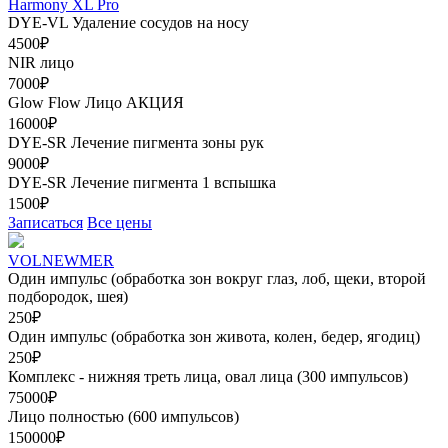
Harmony XL Pro
DYE-VL Удаление сосудов на носу
4500₽
NIR лицо
7000₽
Glow Flow Лицо
АКЦИЯ
16000₽
DYE-SR Лечение пигмента зоны рук
9000₽
DYE-SR Лечение пигмента 1 вспышка
1500₽
Записаться
Все цены
VOLNEWMER
Один импульс (обработка зон вокруг глаз, лоб, щеки, второй
подбородок, шея)
250₽
Один импульс (обработка зон живота, колен, бедер, ягодиц)
250₽
Комплекс - нижняя треть лица, овал лица (300 импульсов)
75000₽
Лицо полностью (600 импульсов)
150000₽