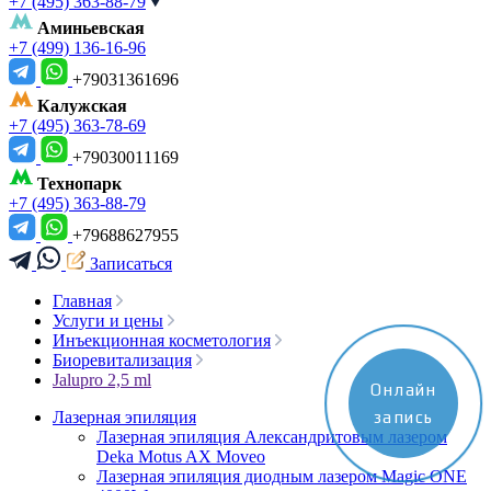
+7 (495) 363-88-79
Аминьевская
+7 (499) 136-16-96
+79031361696
Калужская
+7 (495) 363-78-69
+79030011169
Технопарк
+7 (495) 363-88-79
+79688627955
Записаться
Главная
Услуги и цены
Инъекционная косметология
Биоревитализация
Jalupro 2,5 ml
Онлайн
Лазерная эпиляция
запись
Лазерная эпиляция Александритовым лазером
Deka Motus AX Moveo
Лазерная эпиляция диодным лазером Magic ONE