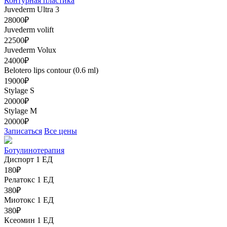
Контурная пластика
Juvederm Ultra 3
28000₽
Juvederm volift
22500₽
Juvederm Volux
24000₽
Belotero lips contour (0.6 ml)
19000₽
Stylage S
20000₽
Stylage M
20000₽
Записаться
Все цены
Ботулинотерапия
Диспорт 1 ЕД
180₽
Релатокс 1 ЕД
380₽
Миотокс 1 ЕД
380₽
Ксеомин 1 ЕД