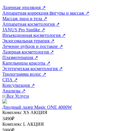
Лазерная эпиляция
↗
Аппаратная коррекция фигуры и массаж
↗
Массаж лица и тела
↗
Аппаратная косметология
↗
JANUS Pro Sunlike
↗
Инъекционная косметология
↗
Экзосомальная терапия
↗
Лечение рубцов и постакне
↗
Лазерная косметология
↗
Плазмотерапия
↗
Капельницы красоты
↗
Эстетическая косметология
↗
Трихограмма волос
↗
СПА
↗
Консультация
↗
Анализы
↗
Все Услуги
Диодный лазер Magic ONE 4000W
Комплекс ХS
АКЦИЯ
3490₽
Комплекс L
АКЦИЯ
5990₽