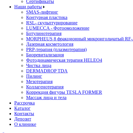
Cертификаты
Наши работы
SMAS-лифтинг
Контурная пластика
RSL- скульптурирование
LUMECCA - Фотоомоложение
Ботулинотерапия
MORPHEUS 8 фракционный микроигольчатый RF-
Лазерная косметология
PRP-терапия (плазмотерапия)
Биоревитализация
Фотодинамическая терапия HELEO4
Чистка лица
DERMADROP TDA
Пилинг
Мезотерапия
Коллагенотерапия
Коррекция фигуры TESLA FORMER
Массаж лица и тела
Рассрочка
Каталог
Контакты
Депозит
О клинике