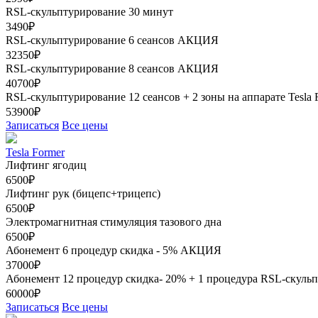
RSL-скульптурирование 30 минут
3490₽
RSL-скульптурирование 6 сеансов
АКЦИЯ
32350₽
RSL-скульптурирование 8 сеансов
АКЦИЯ
40700₽
RSL-скульптурирование 12 сеансов + 2 зоны на аппарате Tesla
53900₽
Записаться
Все цены
Tesla Former
Лифтинг ягодиц
6500₽
Лифтинг рук (бицепс+трицепс)
6500₽
Электромагнитная стимуляция тазового дна
6500₽
Абонемент 6 процедур скидка - 5%
АКЦИЯ
37000₽
Абонемент 12 процедур скидка- 20% + 1 процедура RSL-скуль
60000₽
Записаться
Все цены