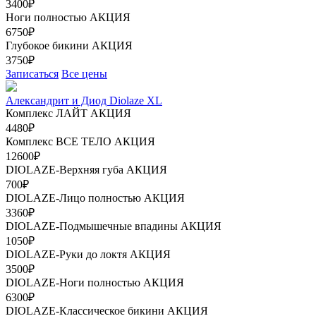
3400₽
Ноги полностью
АКЦИЯ
6750₽
Глубокое бикини
АКЦИЯ
3750₽
Записаться
Все цены
Александрит и Диод Diolaze XL
Комплекс ЛАЙТ
АКЦИЯ
4480₽
Комплекс ВСЕ ТЕЛО
АКЦИЯ
12600₽
DIOLAZE-Верхняя губа
АКЦИЯ
700₽
DIOLAZE-Лицо полностью
АКЦИЯ
3360₽
DIOLAZE-Подмышечные впадины
АКЦИЯ
1050₽
DIOLAZE-Руки до локтя
АКЦИЯ
3500₽
DIOLAZE-Ноги полностью
АКЦИЯ
6300₽
DIOLAZE-Классическое бикини
АКЦИЯ