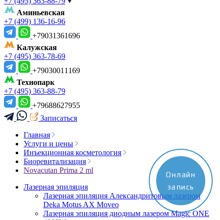
+7 (495) 363-88-79
Аминьевская
+7 (499) 136-16-96
+79031361696
Калужская
+7 (495) 363-78-69
+79030011169
Технопарк
+7 (495) 363-88-79
+79688627955
Записаться
Главная
Услуги и цены
Инъекционная косметология
Биоревитализация
Novacutan Prima 2 ml
Онлайн
Лазерная эпиляция
запись
Лазерная эпиляция Александритовым лазером
Deka Motus AX Moveo
Лазерная эпиляция диодным лазером Magic ONE