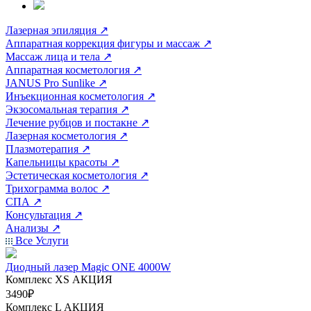
Лазерная эпиляция
↗
Аппаратная коррекция фигуры и массаж
↗
Массаж лица и тела
↗
Аппаратная косметология
↗
JANUS Pro Sunlike
↗
Инъекционная косметология
↗
Экзосомальная терапия
↗
Лечение рубцов и постакне
↗
Лазерная косметология
↗
Плазмотерапия
↗
Капельницы красоты
↗
Эстетическая косметология
↗
Трихограмма волос
↗
СПА
↗
Консультация
↗
Анализы
↗
Все Услуги
Диодный лазер Magic ONE 4000W
Комплекс ХS
АКЦИЯ
3490₽
Комплекс L
АКЦИЯ