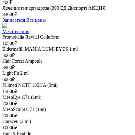
400₽
Лечение гипергидроза (300 ЕД Диспорт)
АКЦИЯ
33000₽
Записаться
Все цены
Мезотерапия
Promoitalia Revital Celluform
10500₽
Eldermafill MANIA LUMI EYES 1 ml
5000₽
Hair Forest Ampoule
3900₽
Light Fit 2 ml
6000₽
Fillmed NCTF 135HA (3ml)
15000₽
MesoEye C71 (1ml)
20000₽
MesoSculpt C71 (1ml)
20000₽
Curacen (2 ml)
10000₽
Hair X Peptide