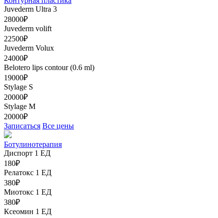
Контурная пластика
Juvederm Ultra 3
28000₽
Juvederm volift
22500₽
Juvederm Volux
24000₽
Belotero lips contour (0.6 ml)
19000₽
Stylage S
20000₽
Stylage M
20000₽
Записаться
Все цены
Ботулинотерапия
Диспорт 1 ЕД
180₽
Релатокс 1 ЕД
380₽
Миотокс 1 ЕД
380₽
Ксеомин 1 ЕД