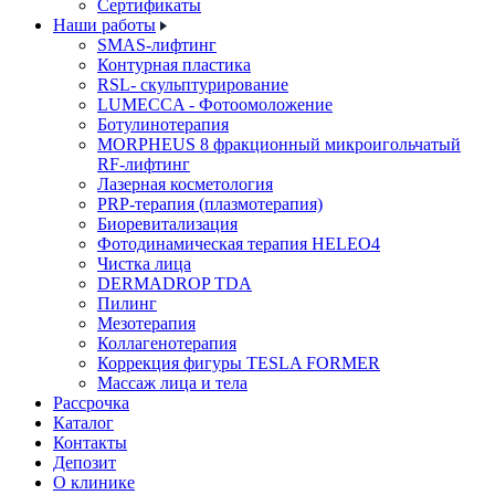
Cертификаты
Наши работы
SMAS-лифтинг
Контурная пластика
RSL- скульптурирование
LUMECCA - Фотоомоложение
Ботулинотерапия
MORPHEUS 8 фракционный микроигольчатый
RF-лифтинг
Лазерная косметология
PRP-терапия (плазмотерапия)
Биоревитализация
Фотодинамическая терапия HELEO4
Чистка лица
DERMADROP TDA
Пилинг
Мезотерапия
Коллагенотерапия
Коррекция фигуры TESLA FORMER
Массаж лица и тела
Рассрочка
Каталог
Контакты
Депозит
О клинике