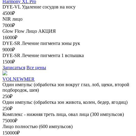
Harmony XL Pro
DYE-VL Удаление сосудов на носу
4500₽
NIR лицо
7000₽
Glow Flow Лицо
АКЦИЯ
16000₽
DYE-SR Лечение пигмента зоны рук
9000₽
DYE-SR Лечение пигмента 1 вспышка
1500₽
Записаться
Все цены
VOLNEWMER
Один импульс (обработка зон вокруг глаз, лоб, щеки, второй
подбородок, шея)
250₽
Один импульс (обработка зон живота, колен, бедер, ягодиц)
250₽
Комплекс - нижняя треть лица, овал лица (300 импульсов)
75000₽
Лицо полностью (600 импульсов)
150000₽