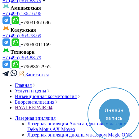
+7 (495) 363-88-79
Аминьевская
+7 (499) 136-16-96
+79031361696
Калужская
+7 (495) 363-78-69
+79030011169
Технопарк
+7 (495) 363-88-79
+79688627955
Записаться
Главная
Услуги и цены
Инъекционная косметология
Биоревитализация
HYALREPAIR 04
Онлайн
Лазерная эпиляция
запись
Лазерная эпиляция Александритовым лазером
Deka Motus AX Moveo
Лазерная эпиляция диодным лазером Magic ONE