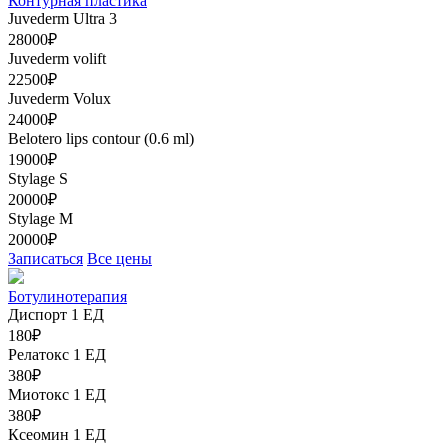
Контурная пластика
Juvederm Ultra 3
28000₽
Juvederm volift
22500₽
Juvederm Volux
24000₽
Belotero lips contour (0.6 ml)
19000₽
Stylage S
20000₽
Stylage M
20000₽
Записаться
Все цены
Ботулинотерапия
Диспорт 1 ЕД
180₽
Релатокс 1 ЕД
380₽
Миотокс 1 ЕД
380₽
Ксеомин 1 ЕД