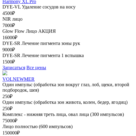
Harmony XL Pro
DYE-VL Удаление сосудов на носу
4500₽
NIR лицо
7000₽
Glow Flow Лицо
АКЦИЯ
16000₽
DYE-SR Лечение пигмента зоны рук
9000₽
DYE-SR Лечение пигмента 1 вспышка
1500₽
Записаться
Все цены
VOLNEWMER
Один импульс (обработка зон вокруг глаз, лоб, щеки, второй
подбородок, шея)
250₽
Один импульс (обработка зон живота, колен, бедер, ягодиц)
250₽
Комплекс - нижняя треть лица, овал лица (300 импульсов)
75000₽
Лицо полностью (600 импульсов)
150000₽