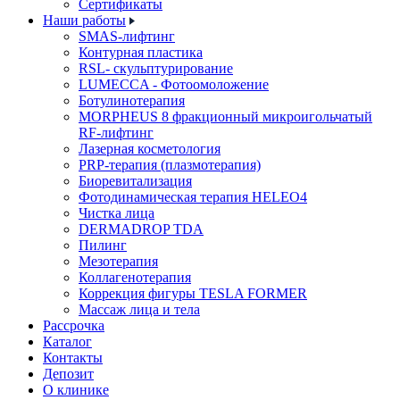
Cертификаты
Наши работы
SMAS-лифтинг
Контурная пластика
RSL- скульптурирование
LUMECCA - Фотоомоложение
Ботулинотерапия
MORPHEUS 8 фракционный микроигольчатый
RF-лифтинг
Лазерная косметология
PRP-терапия (плазмотерапия)
Биоревитализация
Фотодинамическая терапия HELEO4
Чистка лица
DERMADROP TDA
Пилинг
Мезотерапия
Коллагенотерапия
Коррекция фигуры TESLA FORMER
Массаж лица и тела
Рассрочка
Каталог
Контакты
Депозит
О клинике