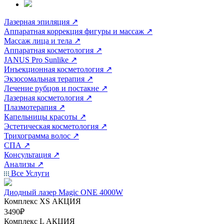
Лазерная эпиляция
↗
Аппаратная коррекция фигуры и массаж
↗
Массаж лица и тела
↗
Аппаратная косметология
↗
JANUS Pro Sunlike
↗
Инъекционная косметология
↗
Экзосомальная терапия
↗
Лечение рубцов и постакне
↗
Лазерная косметология
↗
Плазмотерапия
↗
Капельницы красоты
↗
Эстетическая косметология
↗
Трихограмма волос
↗
СПА
↗
Консультация
↗
Анализы
↗
Все Услуги
Диодный лазер Magic ONE 4000W
Комплекс ХS
АКЦИЯ
3490₽
Комплекс L
АКЦИЯ