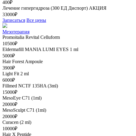
400₽
Лечение гипергидроза (300 ЕД Диспорт)
АКЦИЯ
33000₽
Записаться
Все цены
Мезотерапия
Promoitalia Revital Celluform
10500₽
Eldermafill MANIA LUMI EYES 1 ml
5000₽
Hair Forest Ampoule
3900₽
Light Fit 2 ml
6000₽
Fillmed NCTF 135HA (3ml)
15000₽
MesoEye C71 (1ml)
20000₽
MesoSculpt C71 (1ml)
20000₽
Curacen (2 ml)
10000₽
Hair X Peptide