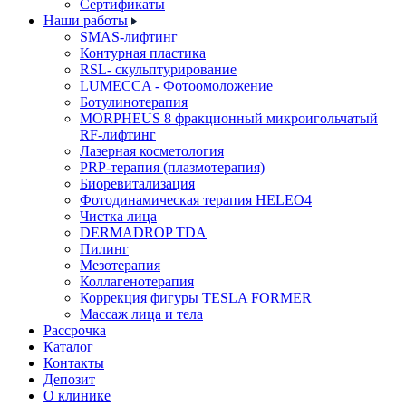
Cертификаты
Наши работы
SMAS-лифтинг
Контурная пластика
RSL- скульптурирование
LUMECCA - Фотоомоложение
Ботулинотерапия
MORPHEUS 8 фракционный микроигольчатый
RF-лифтинг
Лазерная косметология
PRP-терапия (плазмотерапия)
Биоревитализация
Фотодинамическая терапия HELEO4
Чистка лица
DERMADROP TDA
Пилинг
Мезотерапия
Коллагенотерапия
Коррекция фигуры TESLA FORMER
Массаж лица и тела
Рассрочка
Каталог
Контакты
Депозит
О клинике