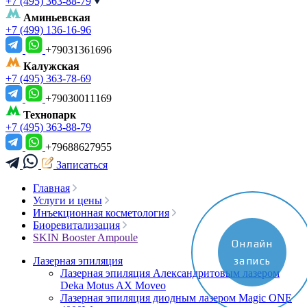
+7 (495) 363-88-79
Аминьевская
+7 (499) 136-16-96
+79031361696
Калужская
+7 (495) 363-78-69
+79030011169
Технопарк
+7 (495) 363-88-79
+79688627955
Записаться
Главная
Услуги и цены
Инъекционная косметология
Биоревитализация
SKIN Booster Ampoule
Онлайн
Лазерная эпиляция
запись
Лазерная эпиляция Александритовым лазером
Deka Motus AX Moveo
Лазерная эпиляция диодным лазером Magic ONE