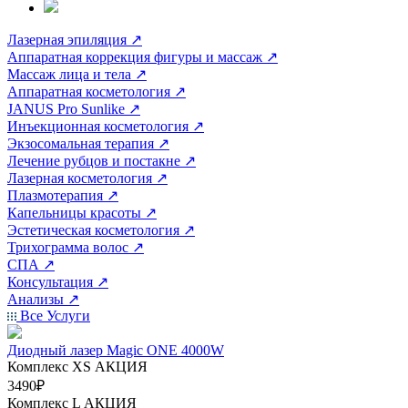
Лазерная эпиляция
↗
Аппаратная коррекция фигуры и массаж
↗
Массаж лица и тела
↗
Аппаратная косметология
↗
JANUS Pro Sunlike
↗
Инъекционная косметология
↗
Экзосомальная терапия
↗
Лечение рубцов и постакне
↗
Лазерная косметология
↗
Плазмотерапия
↗
Капельницы красоты
↗
Эстетическая косметология
↗
Трихограмма волос
↗
СПА
↗
Консультация
↗
Анализы
↗
Все Услуги
Диодный лазер Magic ONE 4000W
Комплекс ХS
АКЦИЯ
3490₽
Комплекс L
АКЦИЯ