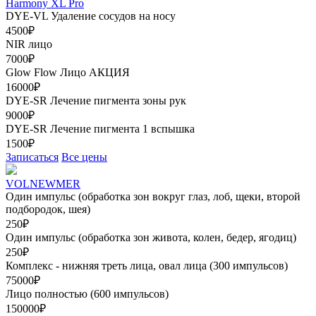
Harmony XL Pro
DYE-VL Удаление сосудов на носу
4500₽
NIR лицо
7000₽
Glow Flow Лицо
АКЦИЯ
16000₽
DYE-SR Лечение пигмента зоны рук
9000₽
DYE-SR Лечение пигмента 1 вспышка
1500₽
Записаться
Все цены
VOLNEWMER
Один импульс (обработка зон вокруг глаз, лоб, щеки, второй
подбородок, шея)
250₽
Один импульс (обработка зон живота, колен, бедер, ягодиц)
250₽
Комплекс - нижняя треть лица, овал лица (300 импульсов)
75000₽
Лицо полностью (600 импульсов)
150000₽