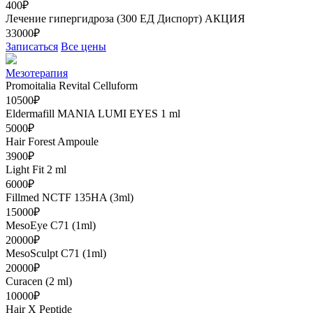
400₽
Лечение гипергидроза (300 ЕД Диспорт)
АКЦИЯ
33000₽
Записаться
Все цены
Мезотерапия
Promoitalia Revital Celluform
10500₽
Eldermafill MANIA LUMI EYES 1 ml
5000₽
Hair Forest Ampoule
3900₽
Light Fit 2 ml
6000₽
Fillmed NCTF 135HA (3ml)
15000₽
MesoEye C71 (1ml)
20000₽
MesoSculpt C71 (1ml)
20000₽
Curacen (2 ml)
10000₽
Hair X Peptide