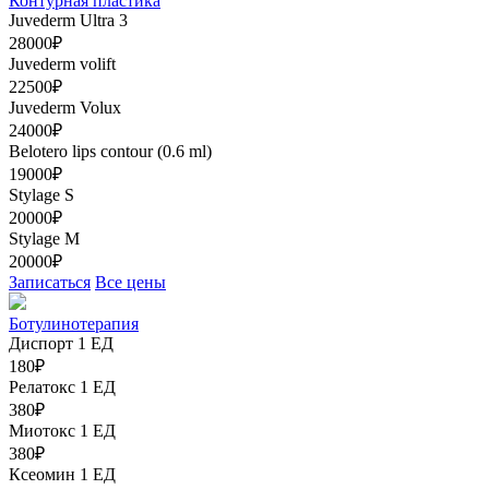
Контурная пластика
Juvederm Ultra 3
28000₽
Juvederm volift
22500₽
Juvederm Volux
24000₽
Belotero lips contour (0.6 ml)
19000₽
Stylage S
20000₽
Stylage M
20000₽
Записаться
Все цены
Ботулинотерапия
Диспорт 1 ЕД
180₽
Релатокс 1 ЕД
380₽
Миотокс 1 ЕД
380₽
Ксеомин 1 ЕД